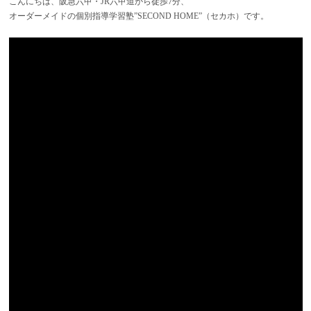
こんにちは、阪急六甲・JR六甲道から徒歩7分、
オーダーメイドの個別指導学習塾”SECOND HOME”（セカホ）です。