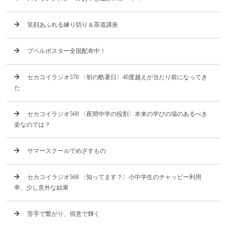
笑顔あふれる練り切り＆茶道講座
プペルポスター全国配布中！
セカコイラジオ570 〈初の酷暑日〉40度越えが当たり前になってき
た
セカコイラジオ569 〈夜間中学の役割〉本来の学びの場のあるべき
姿なのでは？
サマースクールでめざすもの
セカコイラジオ568 〈知ってます？〉小中学生のチャッピー利用
率、少し意外な結果
苦手で繋がり、得意で輝く