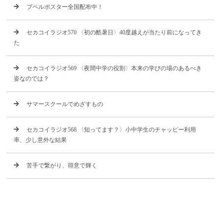
プペルポスター全国配布中！
セカコイラジオ570 〈初の酷暑日〉40度越えが当たり前になってき
た
セカコイラジオ569 〈夜間中学の役割〉本来の学びの場のあるべき
姿なのでは？
サマースクールでめざすもの
セカコイラジオ568 〈知ってます？〉小中学生のチャッピー利用
率、少し意外な結果
苦手で繋がり、得意で輝く