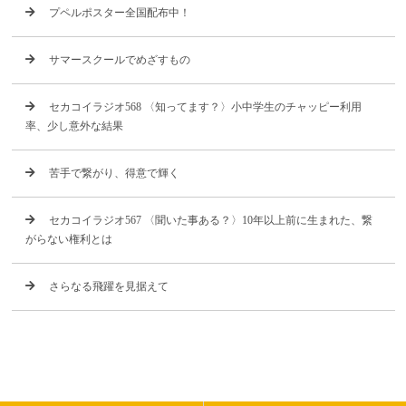
プペルポスター全国配布中！
サマースクールでめざすもの
セカコイラジオ568 〈知ってます？〉小中学生のチャッピー利用
率、少し意外な結果
苦手で繋がり、得意で輝く
セカコイラジオ567 〈聞いた事ある？〉10年以上前に生まれた、繋
がらない権利とは
さらなる飛躍を見据えて