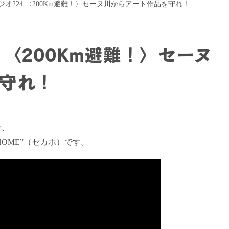
ジオ224 〈200Km避難！〉セーヌ川からアート作品を守れ！
 〈200Km避難！〉セーヌ
守れ！
分、
HOME”（セカホ）です。