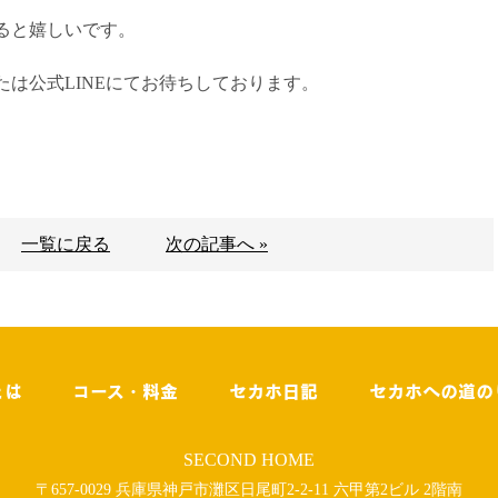
ると嬉しいです。
は公式LINEにてお待ちしております。
一覧に戻る
次の記事へ »
とは
コース・料金
セカホ日記
セカホへの道の
SECOND HOME
〒657-0029 兵庫県神戸市灘区日尾町2-2-11 六甲第2ビル 2階南