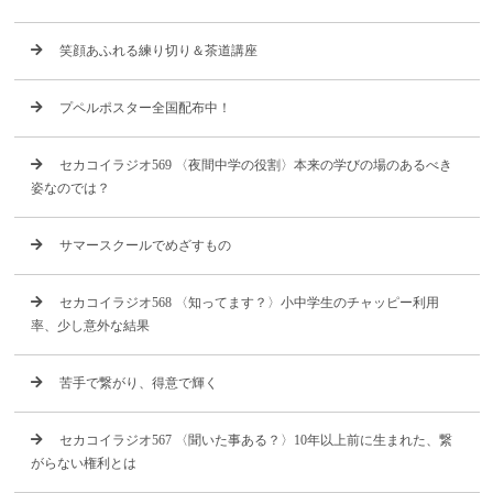
笑顔あふれる練り切り＆茶道講座
プペルポスター全国配布中！
セカコイラジオ569 〈夜間中学の役割〉本来の学びの場のあるべき
姿なのでは？
サマースクールでめざすもの
セカコイラジオ568 〈知ってます？〉小中学生のチャッピー利用
率、少し意外な結果
苦手で繋がり、得意で輝く
セカコイラジオ567 〈聞いた事ある？〉10年以上前に生まれた、繋
がらない権利とは