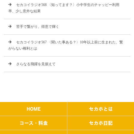
セカコイラジオ568 〈知ってます？〉小中学生のチャッピー利用
率、少し意外な結果
苦手で繋がり、得意で輝く
セカコイラジオ567 〈聞いた事ある？〉10年以上前に生まれた、繋
がらない権利とは
さらなる飛躍を見据えて
HOME
セカホとは
コース・料金
セカホ日記