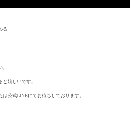
める
い。
ると嬉しいです。
は公式LINEにてお待ちしております。