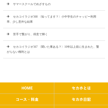
サマースクールでめざすもの
セカコイラジオ568 〈知ってます？〉小中学生のチャッピー利用
率、少し意外な結果
苦手で繋がり、得意で輝く
セカコイラジオ567 〈聞いた事ある？〉10年以上前に生まれた、繋
がらない権利とは
HOME
セカホとは
コース・料金
セカホ日記