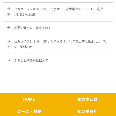
セカコイラジオ568 〈知ってます？〉小中学生のチャッピー利用
率、少し意外な結果
苦手で繋がり、得意で輝く
セカコイラジオ567 〈聞いた事ある？〉10年以上前に生まれた、繋
がらない権利とは
さらなる飛躍を見据えて
HOME
セカホとは
コース・料金
セカホ日記