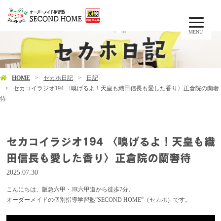
MENU
HOME
セカホ日記
日記
セカコイラジオ194 〈嗅げるよ！天皇も織田信長も愛した香り〉正倉院の蘭奢
待
セカコイラジオ194 〈嗅げるよ！天皇も織
田信長も愛した香り〉正倉院の蘭奢待
2025.07.30
こんにちは、阪急六甲・JR六甲道から徒歩7分、
オーダーメイドの個別指導学習塾”SECOND HOME”（セカホ）です。