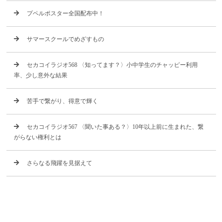
プペルポスター全国配布中！
サマースクールでめざすもの
セカコイラジオ568 〈知ってます？〉小中学生のチャッピー利用
率、少し意外な結果
苦手で繋がり、得意で輝く
セカコイラジオ567 〈聞いた事ある？〉10年以上前に生まれた、繋
がらない権利とは
さらなる飛躍を見据えて