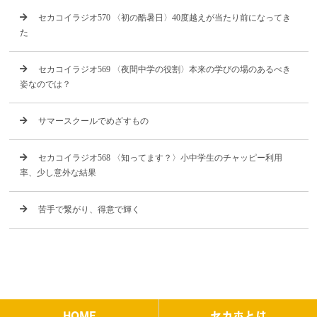
セカコイラジオ570 〈初の酷暑日〉40度越えが当たり前になってき
た
セカコイラジオ569 〈夜間中学の役割〉本来の学びの場のあるべき
姿なのでは？
サマースクールでめざすもの
セカコイラジオ568 〈知ってます？〉小中学生のチャッピー利用
率、少し意外な結果
苦手で繋がり、得意で輝く
HOME
セカホとは