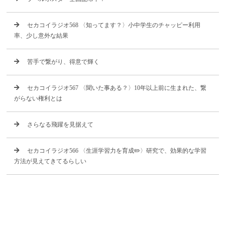
セカコイラジオ568 〈知ってます？〉小中学生のチャッピー利用
率、少し意外な結果
苦手で繋がり、得意で輝く
セカコイラジオ567 〈聞いた事ある？〉10年以上前に生まれた、繋
がらない権利とは
さらなる飛躍を見据えて
セカコイラジオ566 〈生涯学習力を育成✏️〉研究で、効果的な学習
方法が見えてきてるらしい