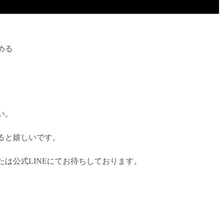
める
い。
ると嬉しいです。
は公式LINEにてお待ちしております。