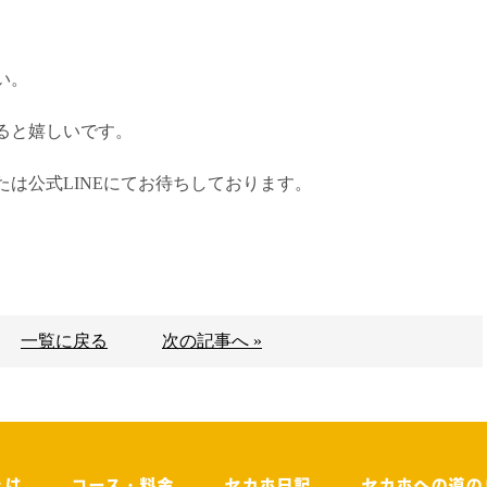
い。
ると嬉しいです。
は公式LINEにてお待ちしております。
一覧に戻る
次の記事へ »
とは
コース・料金
セカホ日記
セカホへの道の