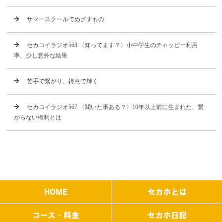
サマースクールでめざすもの
セカコイラジオ568 〈知ってます？〉小中学生のチャッピー利用
率、少し意外な結果
苦手で繋がり、得意で輝く
セカコイラジオ567 〈聞いた事ある？〉10年以上前に生まれた、繋
がらない権利とは
HOME
セカホとは
コース・料金
セカホ日記