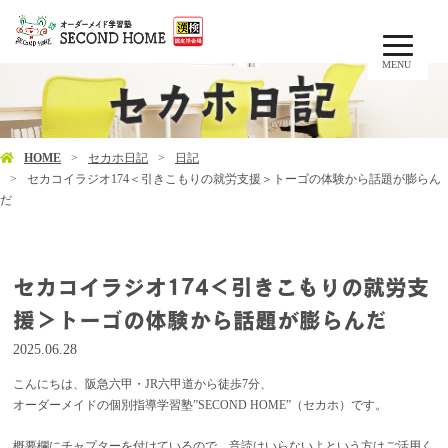
MENU
HOME
セカホ日記
日記
セカコイラジオ174＜引きこもりの就労支援＞トーゴの体験から話題が膨らん
だ
セカコイラジオ174＜引きこもりの就労支
援＞トーゴの体験から話題が膨らんだ
2025.06.28
こんにちは、阪急六甲・JR六甲道から徒歩7分、
オーダーメイドの個別指導学習塾”SECOND HOME”（セカホ）です。
概要欄にチャプターを付けているので、音読はいらないよという方はご活用く