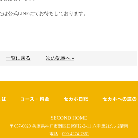
は公式LINEにてお待ちしております。
一覧に戻る
次の記事へ »
とは
コース・料金
セカホ日記
セカホへの道の
SECOND HOME
〒657-0029 兵庫県神戸市灘区日尾町2-2-11 六甲第2ビル 2階南
電話：
090-4274-7861