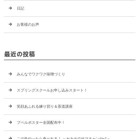
日記
お客様のお声
最近の投稿
みんなでワクワク味噌づくり
スプリングスクールお申し込みスタート！
笑顔あふれる練り切り＆茶道講座
プペルポスター全国配布中！
この魚やったら食べれる！ ～セカホのサマキャンday1～