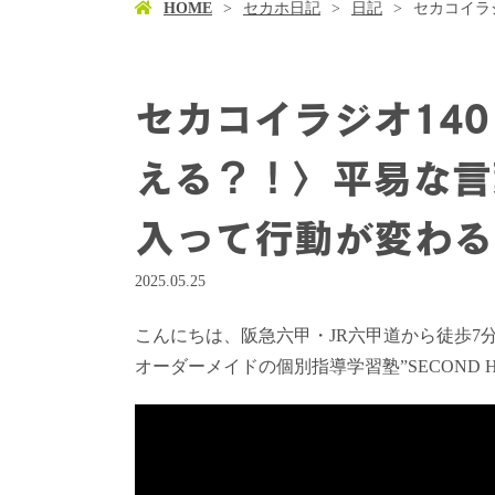
HOME
セカホ日記
日記
セカコイラ
セカコイラジオ14
える？！〉平易な言
入って行動が変わる
2025.05.25
こんにちは、阪急六甲・JR六甲道から徒歩7
オーダーメイドの個別指導学習塾”SECOND 