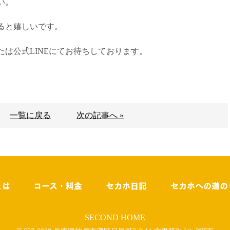
い。
ると嬉しいです。
は公式LINEにてお待ちしております。
一覧に戻る
次の記事へ »
とは
コース・料金
セカホ日記
セカホへの道の
SECOND HOME