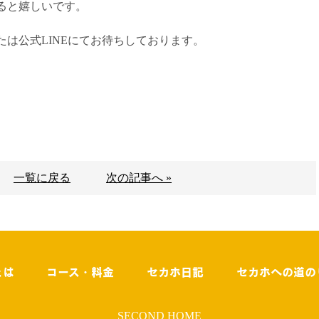
ると嬉しいです。
は公式LINEにてお待ちしております。
一覧に戻る
次の記事へ »
とは
コース・料金
セカホ日記
セカホへの道の
SECOND HOME