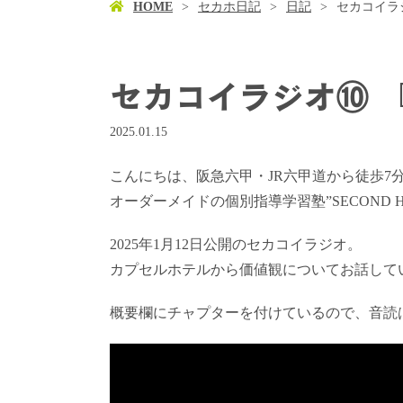
HOME
セカホ日記
日記
セカコイラジオ
セカコイラジオ⑩ 『ラ
2025.01.15
こんにちは、阪急六甲・JR六甲道から徒歩7
オーダーメイドの個別指導学習塾”SECOND 
2025年1月12日公開のセカコイラジオ。
カプセルホテルから価値観についてお話して
概要欄にチャプターを付けているので、音読