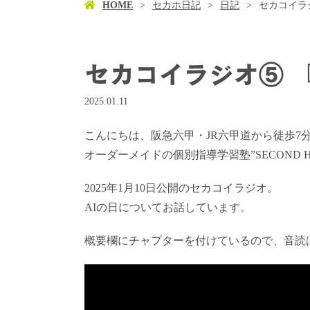
HOME
セカホ日記
日記
セカコイラジオ⑤
セカコイラジオ⑤ 『AI
2025.01.11
こんにちは、阪急六甲・JR六甲道から徒歩7
オーダーメイドの個別指導学習塾”SECOND 
2025年1月10日公開のセカコイラジオ。
AIの日についてお話しています。
概要欄にチャプターを付けているので、音読