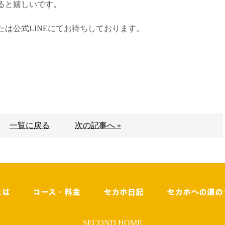
ると嬉しいです。
は公式LINEにてお待ちしております。
一覧に戻る
次の記事へ »
とは
コース・料金
セカホ日記
セカホへの道の
SECOND HOME