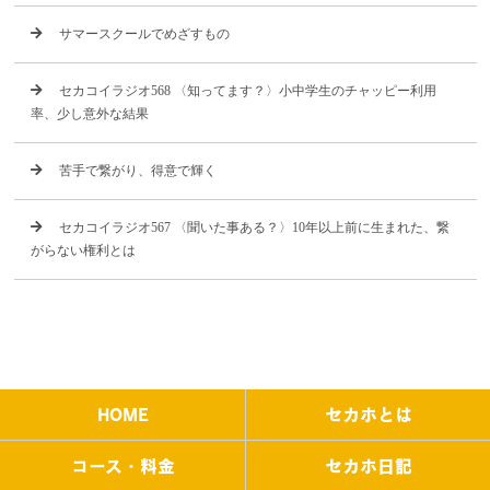
サマースクールでめざすもの
セカコイラジオ568 〈知ってます？〉小中学生のチャッピー利用
率、少し意外な結果
苦手で繋がり、得意で輝く
セカコイラジオ567 〈聞いた事ある？〉10年以上前に生まれた、繋
がらない権利とは
HOME
セカホとは
コース・料金
セカホ日記