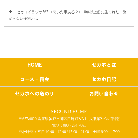
セカコイラジオ567 〈聞いた事ある？〉10年以上前に生まれた、繋
がらない権利とは
HOME
セカホとは
コース・料金
セカホ日記
セカホへの道のり
お問い合わせ
SECOND HOME
〒657-0029 兵庫県神戸市灘区日尾町2-2-11 六甲第2ビル 2階南
電話：
090-4274-7861
開校時間：平日 10:00～12:00 / 15:00～21:00 土曜 9:00～17:00