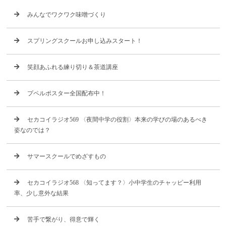
みんなでワクワク味噌づくり
スプリングスクールお申し込みスタート！
笑顔あふれる練り切り＆茶道講座
プペルポスター全国配布中！
セカコイラジオ569 〈夜間中学の役割〉本来の学びの場のあるべき
姿なのでは？
サマースクールでめざすもの
セカコイラジオ568 〈知ってます？〉小中学生のチャッピー利用
率、少し意外な結果
苦手で繋がり、得意で輝く