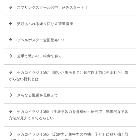
スプリングスクールお申し込みスタート！
笑顔あふれる練り切り＆茶道講座
プペルポスター全国配布中！
苦手で繋がり、得意で輝く
セカコイラジオ567 〈聞いた事ある？〉10年以上前に生まれた、繋
がらない権利とは
さらなる飛躍を見据えて
セカコイラジオ566 〈生涯学習力を育成✏️〉研究で、効果的な学習
方法が見えてきてるらしい
セカコイラジオ565 〈忍耐力と集中力の危機〉子どもに粘り強く取