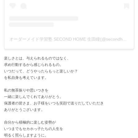
オーダーメイド学習塾 SECOND HOME 生田瞳(@secondhome_rokko)がシェアした投稿
楽しさとは、与えられるものではなく、
求め行動するから感じられるもの。
いつだって、どうやったらもっと楽しいか？
を私自身も考えています。
私の無茶振りや思いつきを
一緒に楽しんでくれてありがとう。
保護者の皆さま、お子様をいつも笑顔で送りだしていただき
ありがとうございます。
自分から積極的に楽しむ姿勢が
いつまでもセカホっ子たちの人生を
明るく照らしますように。