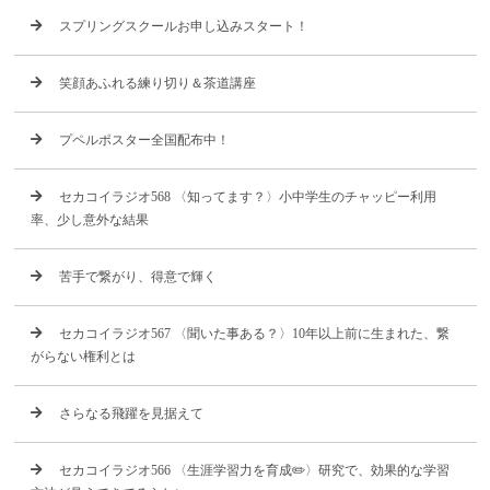
スプリングスクールお申し込みスタート！
笑顔あふれる練り切り＆茶道講座
プペルポスター全国配布中！
セカコイラジオ568 〈知ってます？〉小中学生のチャッピー利用
率、少し意外な結果
苦手で繋がり、得意で輝く
セカコイラジオ567 〈聞いた事ある？〉10年以上前に生まれた、繋
がらない権利とは
さらなる飛躍を見据えて
セカコイラジオ566 〈生涯学習力を育成✏️〉研究で、効果的な学習