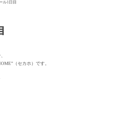
ール1日目
目
分、
HOME”（セカホ）です。
に