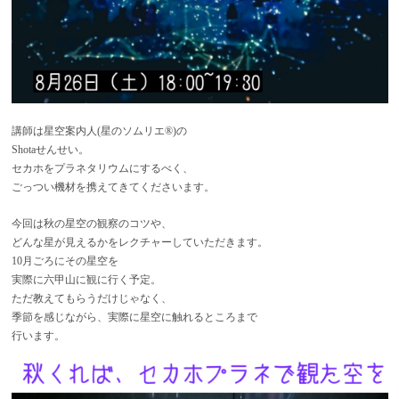
講師は星空案内人(星のソムリエ®)の
Shotaせんせい。
セカホをプラネタリウムにするべく、
ごっつい機材を携えてきてくださいます。
今回は秋の星空の観察のコツや、
どんな星が見えるかをレクチャーしていただきます。
10月ごろにその星空を
実際に六甲山に観に行く予定。
ただ教えてもらうだけじゃなく、
季節を感じながら、実際に星空に触れるところまで
行います。