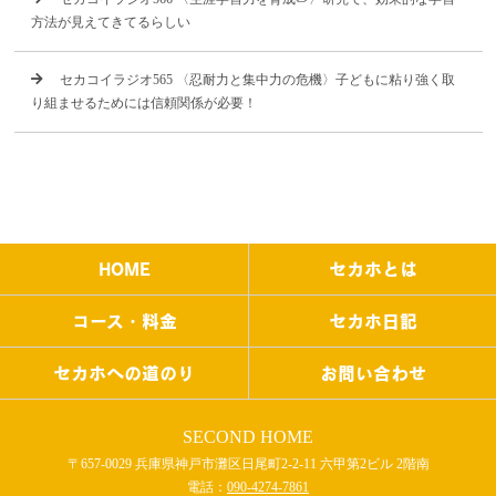
方法が見えてきてるらしい
セカコイラジオ565 〈忍耐力と集中力の危機〉子どもに粘り強く取
り組ませるためには信頼関係が必要！
HOME
セカホとは
コース・料金
セカホ日記
セカホへの道のり
お問い合わせ
SECOND HOME
〒657-0029 兵庫県神戸市灘区日尾町2-2-11 六甲第2ビル 2階南
電話：
090-4274-7861