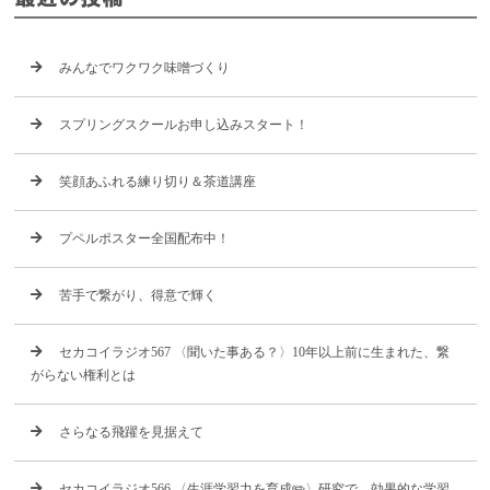
みんなでワクワク味噌づくり
スプリングスクールお申し込みスタート！
笑顔あふれる練り切り＆茶道講座
プペルポスター全国配布中！
苦手で繋がり、得意で輝く
セカコイラジオ567 〈聞いた事ある？〉10年以上前に生まれた、繋
がらない権利とは
さらなる飛躍を見据えて
セカコイラジオ566 〈生涯学習力を育成✏️〉研究で、効果的な学習