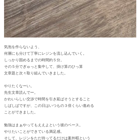
気泡を作らないよう、
何層にも分けて丁寧にレジンを流し込んでいく。
しっかり固めるまでの時間約５分。
その５分でぎゅっと集中して、掛け算のひっ算
文章題と次々取り組んでいきました。
やりたくなーい。
先生文章読んでー。
かわいらしい交渉で時間を引き延ばそうとすること
しばしばですが、この日はいつもの３倍くらい進める
ことができました。
勉強はまぁやってもええよという彼のベース。
やりたいことができている満足感。
そして、レジンをただ待ってるだけは案外暇という