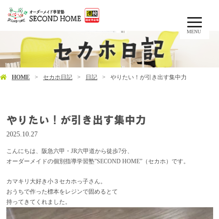
MENU
HOME
セカホ日記
日記
やりたい！が引き出す集中力
やりたい！が引き出す集中力
2025.10.27
こんにちは、阪急六甲・JR六甲道から徒歩7分、
オーダーメイドの個別指導学習塾”SECOND HOME”（セカホ）です。
カマキリ大好き小３セカホっ子さん。
おうちで作った標本をレジンで固めるとて
持ってきてくれました。