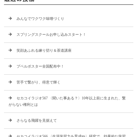
みんなでワクワク味噌づくり
スプリングスクールお申し込みスタート！
笑顔あふれる練り切り＆茶道講座
プペルポスター全国配布中！
苦手で繋がり、得意で輝く
セカコイラジオ567 〈聞いた事ある？〉10年以上前に生まれた、繋
がらない権利とは
さらなる飛躍を見据えて
セカコイラジオ566 〈生涯学習力を育成✏️〉研究で、効果的な学習