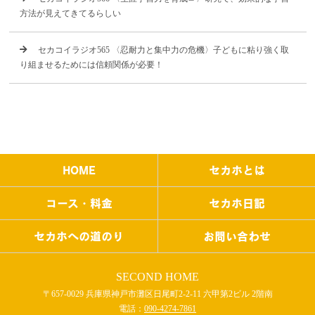
方法が見えてきてるらしい
セカコイラジオ565 〈忍耐力と集中力の危機〉子どもに粘り強く取
り組ませるためには信頼関係が必要！
HOME
セカホとは
コース・料金
セカホ日記
セカホへの道のり
お問い合わせ
SECOND HOME
〒657-0029 兵庫県神戸市灘区日尾町2-2-11 六甲第2ビル 2階南
電話：
090-4274-7861