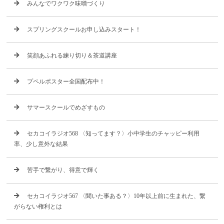
みんなでワクワク味噌づくり
スプリングスクールお申し込みスタート！
笑顔あふれる練り切り＆茶道講座
プペルポスター全国配布中！
サマースクールでめざすもの
セカコイラジオ568 〈知ってます？〉小中学生のチャッピー利用
率、少し意外な結果
苦手で繋がり、得意で輝く
セカコイラジオ567 〈聞いた事ある？〉10年以上前に生まれた、繋
がらない権利とは