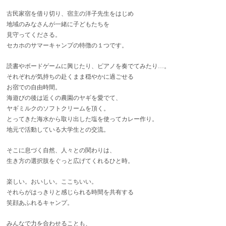
古民家宿を借り切り、宿主の洋子先生をはじめ
地域のみなさんが一緒に子どもたちを
見守ってくださる。
セカホのサマーキャンプの特徴の１つです。
読書やボードゲームに興じたり、ピアノを奏でてみたり…。
それぞれが気持ちの赴くまま穏やかに過ごせる
お宿での自由時間。
海遊びの後は近くの農園のヤギを愛でて、
ヤギミルクのソフトクリームを頂く。
とってきた海水から取り出した塩を使ってカレー作り。
地元で活動している大学生との交流。
そこに息づく自然、人々との関わりは、
生き方の選択肢をぐっと広げてくれるひと時。
楽しい。おいしい。ここちいい。
それらがはっきりと感じられる時間を共有する
笑顔あふれるキャンプ。
みんなで力を合わせることも、