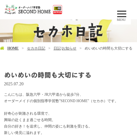
MENU
HOME
セカホ日記
日記
/
お知らせ
めいめいの時間も大切にする
めいめいの時間も大切にする
2025.07.20
こんにちは、阪急六甲・JR六甲道から徒歩7分、
オーダーメイドの個別指導学習塾”SECOND HOME”（セカホ）です。
好奇心が刺激される環境で、
興味の赴くまま過ごせる時間。
自分の好き！を追求し、仲間の姿にも刺激を受ける。
新しい発見に溢れます。