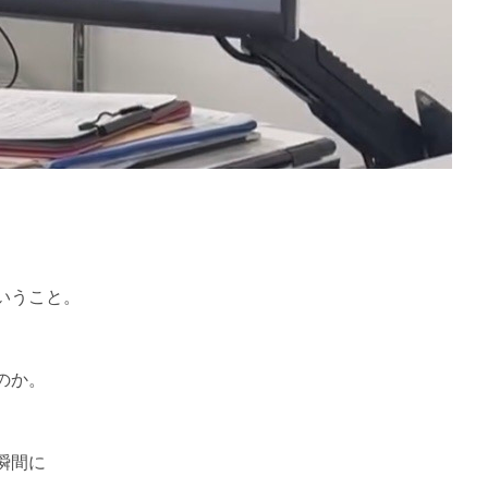
。
いうこと。
のか。
瞬間に