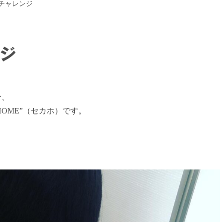
チャレンジ
ジ
分、
HOME”（セカホ）です。