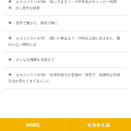
セカコイラジオ568 〈知ってます？〉小中学生のチャッピー利用
率、少し意外な結果
苦手で繋がり、得意で輝く
セカコイラジオ567 〈聞いた事ある？〉10年以上前に生まれた、繋
がらない権利とは
さらなる飛躍を見据えて
セカコイラジオ566 〈生涯学習力を育成✏️〉研究で、効果的な学習
方法が見えてきてるらしい
HOME
セカホとは