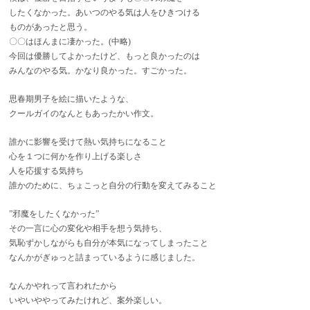
したくなかった。あいつのやる気は人をひきつける
ものがあったと思う。
〇〇はほんまに凄かった。(中略)
今回は優勝してよかったけど、もっと良かったのは
みんなのやる気。かなり良かった。すごかった。
思春期男子を絵に描いたような、
クールガイのなんともあったかい作文。
誰かに影響を受けて熱い気持ちになること
心を１つに何かを作り上げる楽しさ
人を応援する気持ち
誰かのために、ちょこっと自分の行動を変えてみること
”邪魔をしたくなかった”
その一言に心の変化や相手を想う気持ち、
気恥ずかしながらも自分が本気になってしまったこと
なんかがぎゅっと詰まっているように感じました。
なんかやれって言われたから
いやいややってみたけれど、案外楽しい。