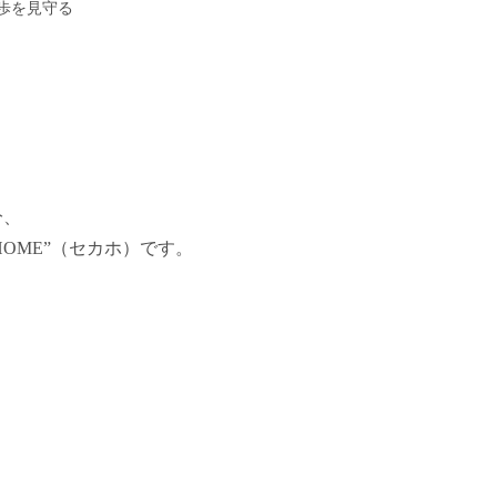
歩を見守る
分、
HOME”（セカホ）です。