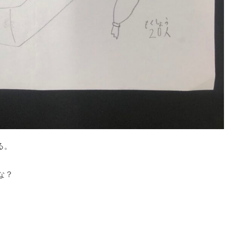
る。
な？