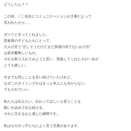
どうしたん？？
この前、〇〇先生にコミュニケーションが大事だよって
言われたから…。
ポツリと言ってくれました。
思春期の子どもたちにとって
大人の言う”正しそうだけどまだ実感の持てないお小言”
は基本鬱陶しいもの。
それを取り入れてみようと思い、実践してくれたその一歩が
とても嬉しい。
今までも同じことを言い続けていたけれど、
なぜこのタイミングかはきっと本人にも分からない。
でもそれでいい。
私たちは伝えたい。伝わってほしいと思うことを
願いを込めて伝え続ける。
それに尽きるなと感じた瞬間です。
私はセカホっ子たちによく言う言葉があります。