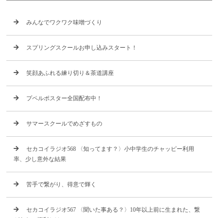
みんなでワクワク味噌づくり
スプリングスクールお申し込みスタート！
笑顔あふれる練り切り＆茶道講座
プペルポスター全国配布中！
サマースクールでめざすもの
セカコイラジオ568 〈知ってます？〉小中学生のチャッピー利用
率、少し意外な結果
苦手で繋がり、得意で輝く
セカコイラジオ567 〈聞いた事ある？〉10年以上前に生まれた、繋