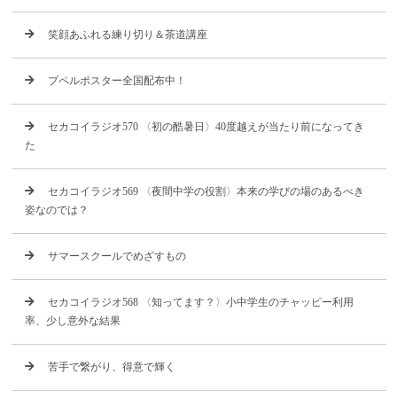
笑顔あふれる練り切り＆茶道講座
プペルポスター全国配布中！
セカコイラジオ570 〈初の酷暑日〉40度越えが当たり前になってき
た
セカコイラジオ569 〈夜間中学の役割〉本来の学びの場のあるべき
姿なのでは？
サマースクールでめざすもの
セカコイラジオ568 〈知ってます？〉小中学生のチャッピー利用
率、少し意外な結果
苦手で繋がり、得意で輝く