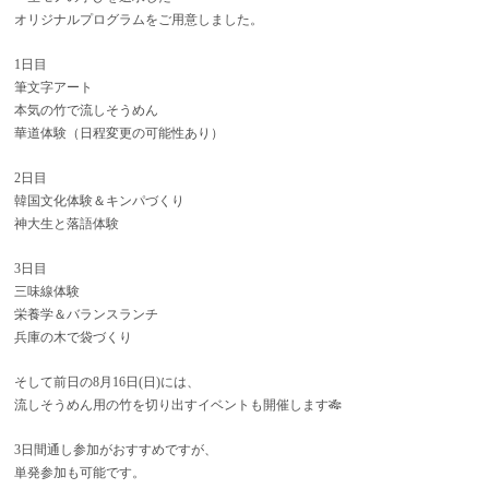
オリジナルプログラムをご用意しました。
1日目
筆文字アート
本気の竹で流しそうめん
華道体験（日程変更の可能性あり）
2日目
韓国文化体験＆キンパづくり
神大生と落語体験
3日目
三味線体験
栄養学＆バランスランチ
兵庫の木で袋づくり
そして前日の8月16日(日)には、
流しそうめん用の竹を切り出すイベントも開催します🎋
3日間通し参加がおすすめですが、
単発参加も可能です。