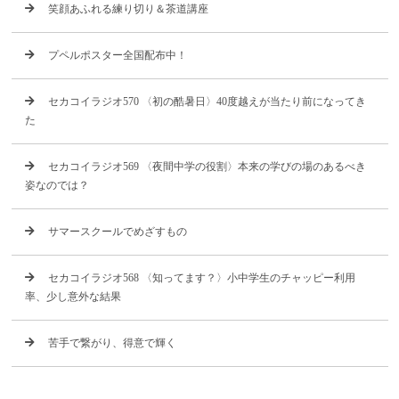
笑顔あふれる練り切り＆茶道講座
プペルポスター全国配布中！
セカコイラジオ570 〈初の酷暑日〉40度越えが当たり前になってき
た
セカコイラジオ569 〈夜間中学の役割〉本来の学びの場のあるべき
姿なのでは？
サマースクールでめざすもの
セカコイラジオ568 〈知ってます？〉小中学生のチャッピー利用
率、少し意外な結果
苦手で繋がり、得意で輝く