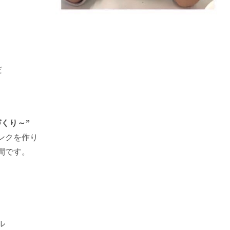
だ
くり～”
ンクを作り
間です。
ル