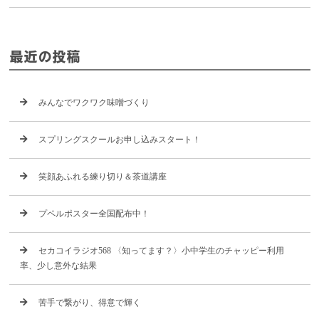
最近の投稿
みんなでワクワク味噌づくり
スプリングスクールお申し込みスタート！
笑顔あふれる練り切り＆茶道講座
プペルポスター全国配布中！
セカコイラジオ568 〈知ってます？〉小中学生のチャッピー利用
率、少し意外な結果
苦手で繋がり、得意で輝く