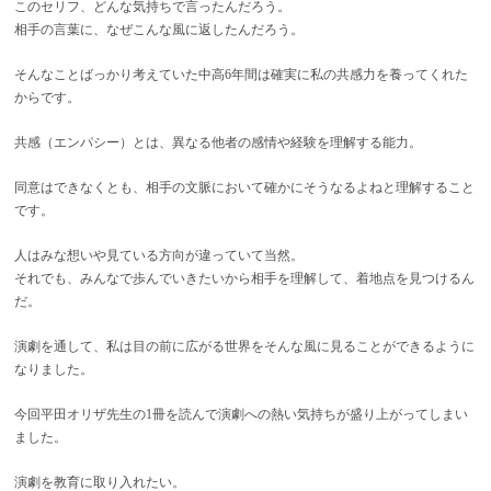
このセリフ、どんな気持ちで言ったんだろう。
相手の言葉に、なぜこんな風に返したんだろう。
そんなことばっかり考えていた中高6年間は確実に私の共感力を養ってくれた
からです。
共感（エンパシー）とは、異なる他者の感情や経験を理解する能力。
同意はできなくとも、相手の文脈において確かにそうなるよねと理解すること
です。
人はみな想いや見ている方向が違っていて当然。
それでも、みんなで歩んでいきたいから相手を理解して、着地点を見つけるん
だ。
演劇を通して、私は目の前に広がる世界をそんな風に見ることができるように
なりました。
今回平田オリザ先生の1冊を読んで演劇への熱い気持ちが盛り上がってしまい
ました。
演劇を教育に取り入れたい。