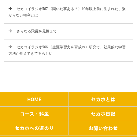
セカコイラジオ567 〈聞いた事ある？〉10年以上前に生まれた、繋
がらない権利とは
さらなる飛躍を見据えて
セカコイラジオ566 〈生涯学習力を育成✏️〉研究で、効果的な学習
方法が見えてきてるらしい
HOME
セカホとは
コース・料金
セカホ日記
セカホへの道のり
お問い合わせ