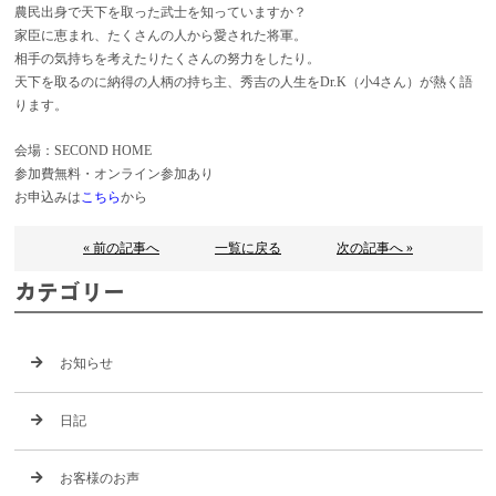
農民出身で天下を取った武士を知っていますか？
家臣に恵まれ、たくさんの人から愛された将軍。
相手の気持ちを考えたりたくさんの努力をしたり。
天下を取るのに納得の人柄の持ち主、秀吉の人生をDr.K（小4さん）が熱く語
ります。
会場：SECOND HOME
参加費無料・オンライン参加あり
お申込みは
こちら
から
« 前の記事へ
一覧に戻る
次の記事へ »
カテゴリー
お知らせ
日記
お客様のお声