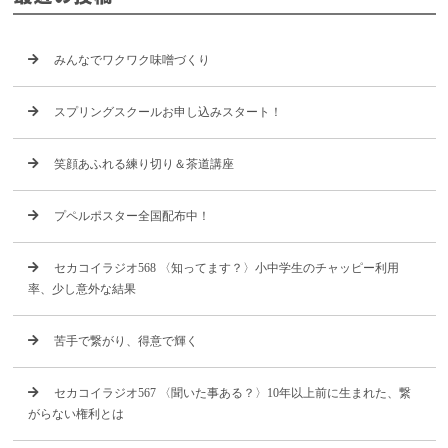
みんなでワクワク味噌づくり
スプリングスクールお申し込みスタート！
笑顔あふれる練り切り＆茶道講座
プペルポスター全国配布中！
セカコイラジオ568 〈知ってます？〉小中学生のチャッピー利用
率、少し意外な結果
苦手で繋がり、得意で輝く
セカコイラジオ567 〈聞いた事ある？〉10年以上前に生まれた、繋
がらない権利とは