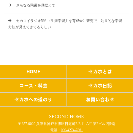
さらなる飛躍を見据えて
セカコイラジオ566 〈生涯学習力を育成✏️〉研究で、効果的な学習
方法が見えてきてるらしい
HOME
セカホとは
コース・料金
セカホ日記
セカホへの道のり
お問い合わせ
SECOND HOME
〒657-0029 兵庫県神戸市灘区日尾町2-2-11 六甲第2ビル 2階南
電話：
090-4274-7861