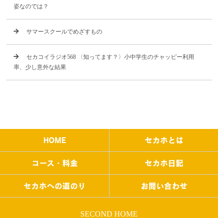
姿なのでは？
サマースクールでめざすもの
セカコイラジオ568 〈知ってます？〉小中学生のチャッピー利用
率、少し意外な結果
HOME
セカホとは
コース・料金
セカホ日記
セカホへの道のり
お問い合わせ
SECOND HOME