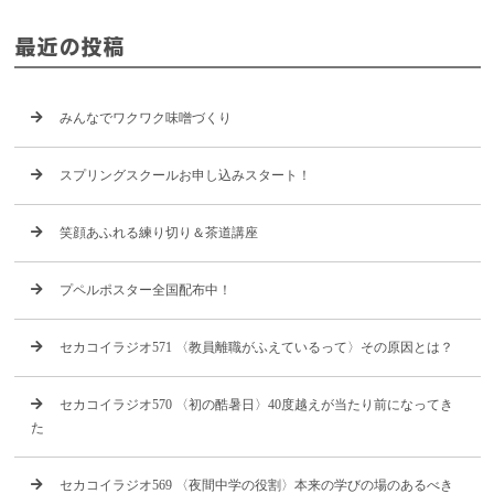
最近の投稿
みんなでワクワク味噌づくり
スプリングスクールお申し込みスタート！
笑顔あふれる練り切り＆茶道講座
プペルポスター全国配布中！
セカコイラジオ571 〈教員離職がふえているって〉その原因とは？
セカコイラジオ570 〈初の酷暑日〉40度越えが当たり前になってき
た
セカコイラジオ569 〈夜間中学の役割〉本来の学びの場のあるべき